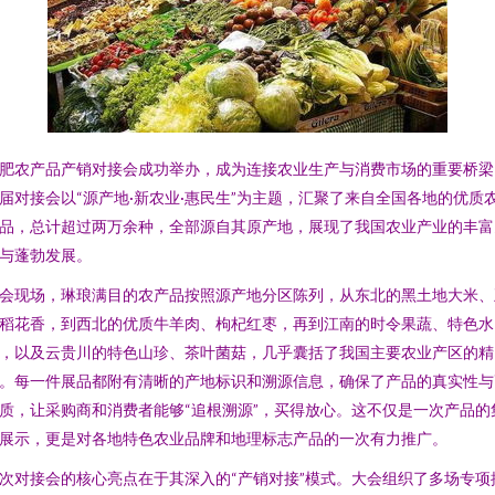
肥农产品产销对接会成功举办，成为连接农业生产与消费市场的重要桥梁
届对接会以“源产地·新农业·惠民生”为主题，汇聚了来自全国各地的优质
品，总计超过两万余种，全部源自其原产地，展现了我国农业产业的丰富
与蓬勃发展。
会现场，琳琅满目的农产品按照源产地分区陈列，从东北的黑土地大米、
稻花香，到西北的优质牛羊肉、枸杞红枣，再到江南的时令果蔬、特色水
，以及云贵川的特色山珍、茶叶菌菇，几乎囊括了我国主要农业产区的精
。每一件展品都附有清晰的产地标识和溯源信息，确保了产品的真实性与
质，让采购商和消费者能够“追根溯源”，买得放心。这不仅是一次产品的
展示，更是对各地特色农业品牌和地理标志产品的一次有力推广。
次对接会的核心亮点在于其深入的“产销对接”模式。大会组织了多场专项