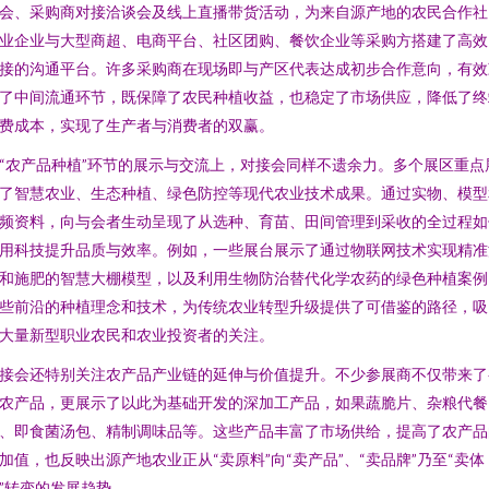
会、采购商对接洽谈会及线上直播带货活动，为来自源产地的农民合作社
业企业与大型商超、电商平台、社区团购、餐饮企业等采购方搭建了高效
接的沟通平台。许多采购商在现场即与产区代表达成初步合作意向，有效
了中间流通环节，既保障了农民种植收益，也稳定了市场供应，降低了终
费成本，实现了生产者与消费者的双赢。
“农产品种植”环节的展示与交流上，对接会同样不遗余力。多个展区重点
了智慧农业、生态种植、绿色防控等现代农业技术成果。通过实物、模型
频资料，向与会者生动呈现了从选种、育苗、田间管理到采收的全过程如
用科技提升品质与效率。例如，一些展台展示了通过物联网技术实现精准
和施肥的智慧大棚模型，以及利用生物防治替代化学农药的绿色种植案例
些前沿的种植理念和技术，为传统农业转型升级提供了可借鉴的路径，吸
大量新型职业农民和农业投资者的关注。
接会还特别关注农产品产业链的延伸与价值提升。不少参展商不仅带来了
农产品，更展示了以此为基础开发的深加工产品，如果蔬脆片、杂粮代餐
、即食菌汤包、精制调味品等。这些产品丰富了市场供给，提高了农产品
加值，也反映出源产地农业正从“卖原料”向“卖产品”、“卖品牌”乃至“卖体
”转变的发展趋势。