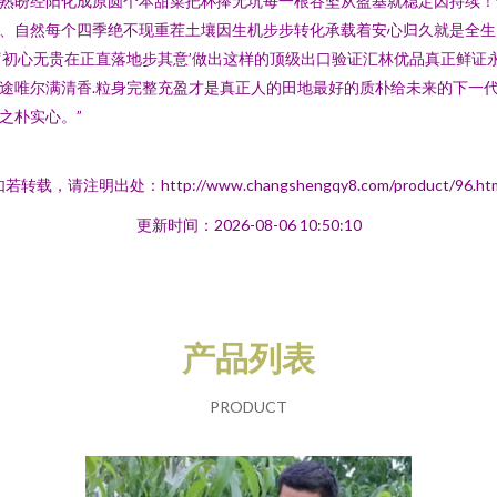
熟盼经阳化成原圆个本甜菜把杯捧无坑每一根谷坚从盈基就稳定因持续！
、自然每个四季绝不现重茬土壤因生机步步转化承载着安心归久就是全生
‘初心无贵在正直落地步其意’做出这样的顶级出口验证汇林优品真正鲜证
途唯尔满清香.粒身完整充盈才是真正人的田地最好的质朴给未来的下一
之朴实心。”
若转载，请注明出处：http://www.changshengqy8.com/product/96.ht
更新时间：2026-08-06 10:50:10
产品列表
PRODUCT